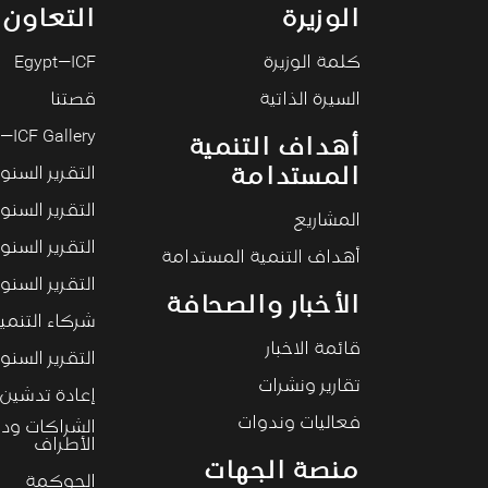
الوزيرة
التعاون 
كلمة الوزيرة
Egypt—ICF
السيرة الذاتية
قصتنا
—ICF Gallery
أهداف التنمية
المستدامة
التقرير السنوي 4
التقرير السنوي ۳
المشاريع
التقرير السنوي ۲
أهداف التنمية المستدامة
التقرير السنوي ١
الأخبار والصحافة
شركاء التنمي
قائمة الاخبار
التقرير السنوى ٠
تقارير ونشرات
إعادة تدشين ا
فعاليات وندوات
الشراكات ود
الأطراف
منصة الجهات
الحوكمة