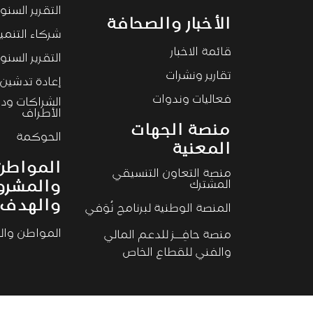
التقرير السنوي ١
الأخبار والصحافة
شركاء التنمي
قائمة الاخبار
التقرير السنوى ٠
تقارير ونشرات
إعادة تدشين ا
فعاليات وندوات
الشراكات ود
الأطراف
منصة الجهات
الحوكمة
المعنية
المواطن
منصة التعاون التنسيقي
المشترك
والمشرو
والهدف
المنصة الوطنية لبرنامج نُوَفي
المواطن وال
منصة حافِــز للدعم المالي
والفني للقطاع الخاص