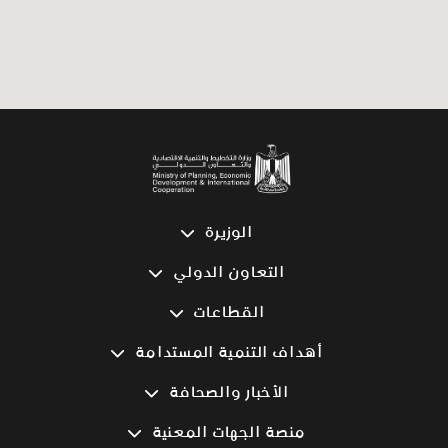
الوزيرة
كلمة الوزيرة
التعاون الدولي
السيرة الذاتية
Egypt—ICF
القطاعات
قصتنا
الزراعة والأمن الغذائي
أهداف التنمية المستدامة
Egypt—ICF Gallery
الرقمنة والابتكار
المشاريع
الأخبار والصحافة
التقرير السنوي 2024
التعليم
أهداف التنمية المستدامة
قائمة الاخبار
منصة الجهات المعنية