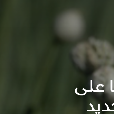
 على
ديد