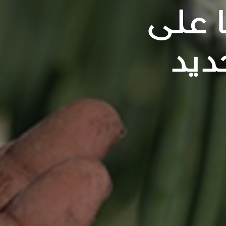
 على
ديد