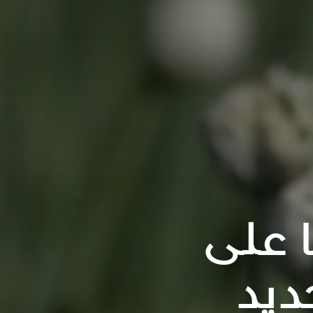
 على
ديد