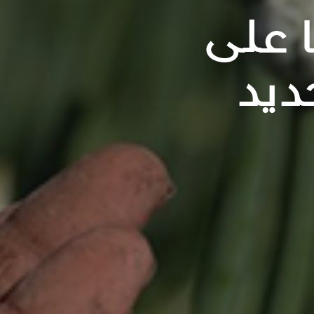
 على
ديد