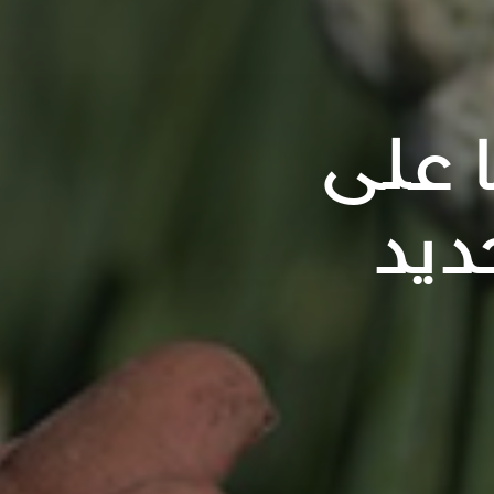
 على
ديد