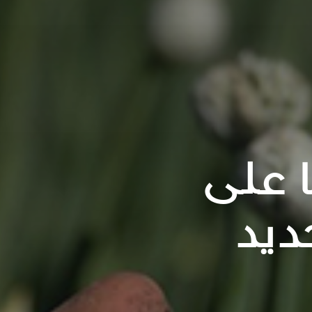
 على
ديد